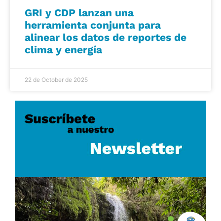
GRI y CDP lanzan una
herramienta conjunta para
alinear los datos de reportes de
clima y energía
22 de October de 2025