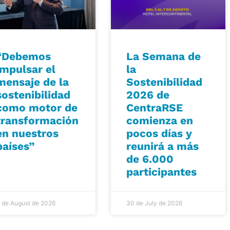
“Debemos
La Semana de
impulsar el
la
mensaje de la
Sostenibilidad
sostenibilidad
2026 de
como motor de
CentraRSE
transformación
comienza en
en nuestros
pocos días y
países”
reunirá a más
de 6.000
participantes
 de August de 2026
30 de July de 2026