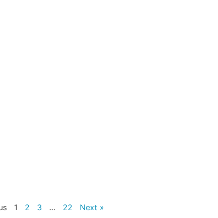
us
1
2
3
…
22
Next »