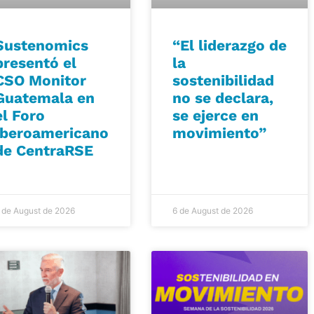
Sustenomics
“El liderazgo de
presentó el
la
CSO Monitor
sostenibilidad
Guatemala en
no se declara,
el Foro
se ejerce en
Iberoamericano
movimiento”
de CentraRSE
 de August de 2026
6 de August de 2026