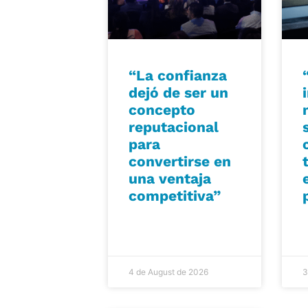
“La confianza
dejó de ser un
concepto
reputacional
para
convertirse en
una ventaja
competitiva”
4 de August de 2026
3