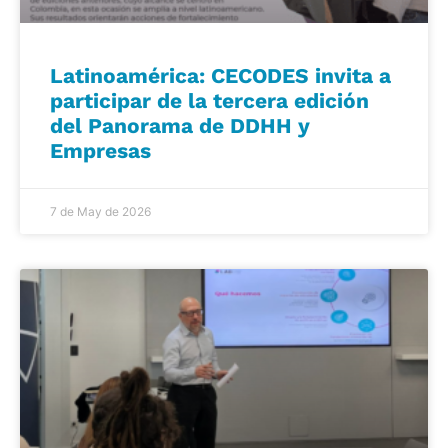
Latinoamérica: CECODES invita a
participar de la tercera edición
del Panorama de DDHH y
Empresas
7 de May de 2026