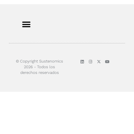
Sobre nosotros
© Copyright Sustenomics
2026 - Todos los
derechos reservados