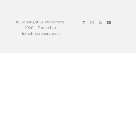
Sobre nosotros
© Copyright Sustenomics
2026 - Todos los
derechos reservados