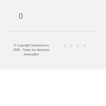
Sobre nosotros
© Copyright Sustenomics
2026 - Todos los derechos
reservados