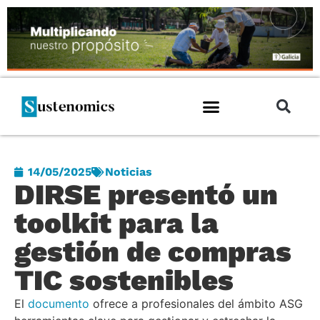
14/05/2025
Noticias
DIRSE presentó un
toolkit para la
gestión de compras
TIC sostenibles
El
documento
ofrece a profesionales del ámbito ASG