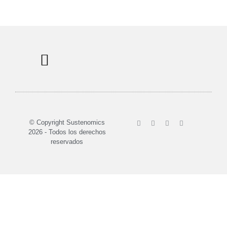
Sobre nosotros
© Copyright Sustenomics
2026 - Todos los derechos
reservados