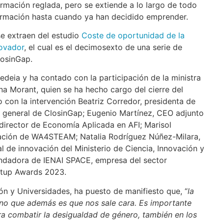
ormación reglada, pero se extiende a lo largo de todo
 formación hasta cuando ya han decidido emprender.
se extraen del estudio
Coste de oportunidad de la
novador
, el cual es el decimosexto de una serie de
losinGap.
edeia y ha contado con la participación de la ministra
na Morant, quien se ha hecho cargo del cierre del
 con la intervención Beatriz Corredor, presidenta de
ra general de ClosinGap; Eugenio Martínez, CEO adjunto
director de Economía Aplicada en AFI; Marisol
ración de WA4STEAM; Natalia Rodríguez Núñez-Milara,
 de innovación del Ministerio de Ciencia, Innovación y
ndadora de IENAI SPACE, empresa del sector
rtup Awards 2023.
ión y Universidades, ha puesto de manifiesto que, “
la
sino que además es que nos sale cara. Es importante
ra combatir la desigualdad de género, también en los