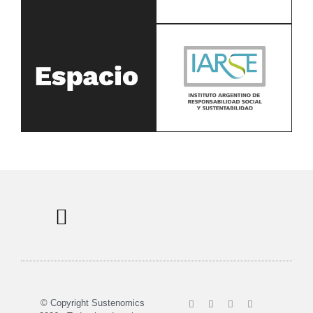
Sobre nosotros
© Copyright Sustenomics