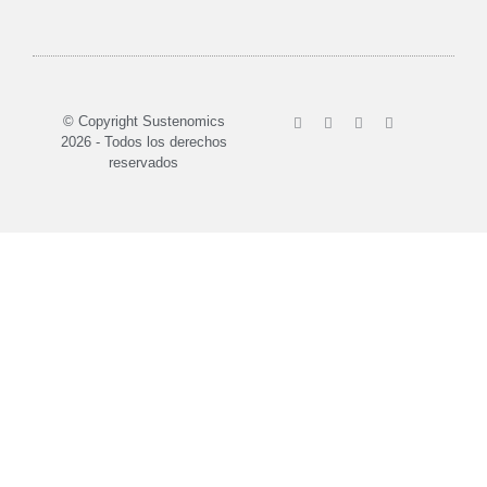
Sobre nosotros
© Copyright Sustenomics
2026 - Todos los derechos
reservados