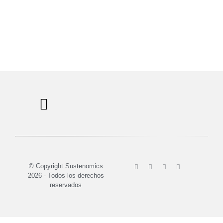
Sobre nosotros
© Copyright Sustenomics
2026 - Todos los derechos
reservados