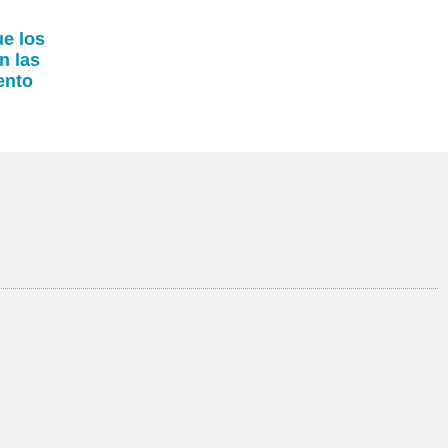
ue los
n las
ento