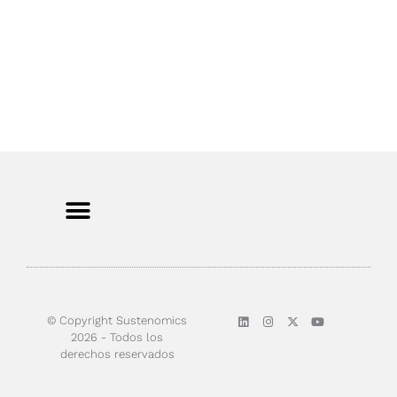
Sobre nosotros
© Copyright Sustenomics
2026 - Todos los
derechos reservados