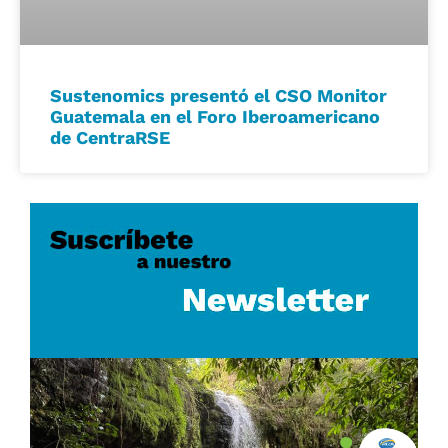
Sustenomics presentó el CSO Monitor
Guatemala en el Foro Iberoamericano
de CentraRSE