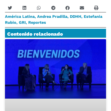
América Latina
,
Andrea Pradilla
,
DDHH
,
Estefania
Rubio
,
GRI
,
Reportes
Contenido relacionado