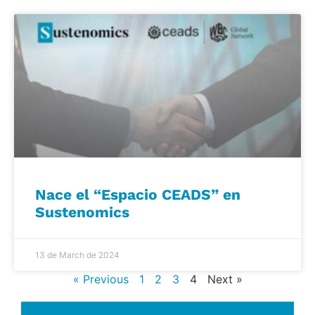
Nace el “Espacio CEADS” en
Sustenomics
13 de March de 2024
« Previous
1
2
3
4
Next »