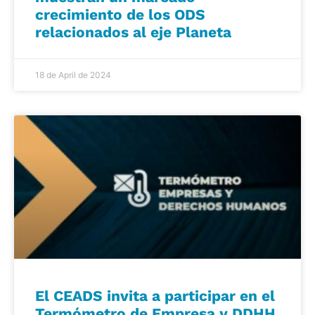
crecimiento de los ODS
relacionados al eje Planeta
18 de April de 2024
El CEADS invita a participar en el
Termómetro de Empresa y DDHH