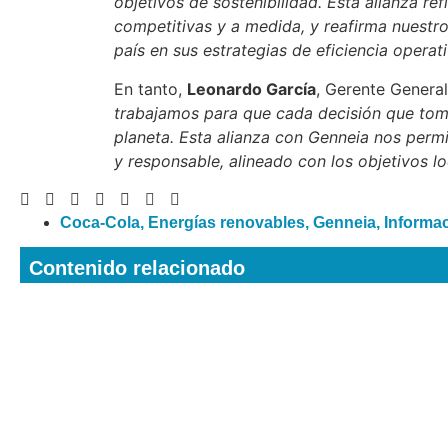
objetivos de sostenibilidad. Esta alianza ref
competitivas y a medida, y reafirma nuest
país en sus estrategias de eficiencia operat
En tanto,
Leonardo Garc
í
a
, Gerente Genera
trabajamos para que cada decisión que tom
planeta. Esta alianza con Genneia nos perm
y responsable, alineado con los objetivos l
Coca-Cola
,
Energías renovables
,
Genneia
,
Informac
Contenido relacionado