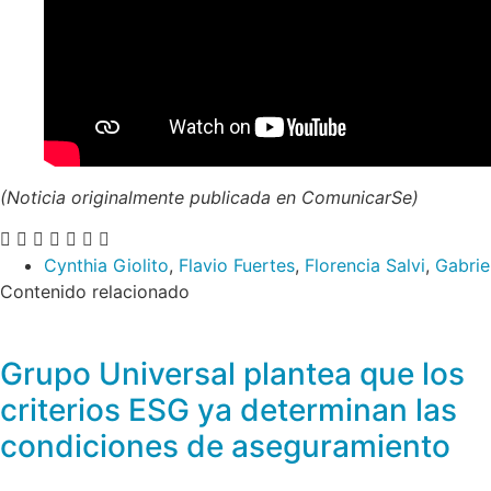
(Noticia originalmente publicada en ComunicarSe)
Cynthia Giolito
,
Flavio Fuertes
,
Florencia Salvi
,
Gabrie
Contenido relacionado
Grupo Universal plantea que los
criterios ESG ya determinan las
condiciones de aseguramiento