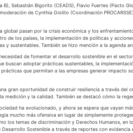
ema B), Sebastián Bigorito (CEADS), Flavio Fuertes (Pacto G
moderación de Cynthia Giolito (Coordinación PROCARSSE) y 
 global pasan por la crisis económica y los enfrentamiento
ro de los países, la implementación de políticas y accione
ras y sustentables. También se hizo mención a la agenda a
 necesidad de fomentar el desarrollo sostenible en el secto
ue buscan adoptar prácticas sustentables, la implementaci
y prácticas que permitan a las empresas generar impacto so
na gran oportunidad de construir resiliencia a través del c
n la medición y la calidad. También se destacó cómo la reg
sociedad ha evolucionado, y ahora se espera que vayan más a
egia mucho más ofensiva en lugar de simplemente protegers
como los temas de discriminación y Derechos Humanos, en 
Desarrollo Sostenible a través de reportes con evidencia e