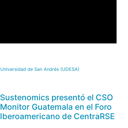
,
Universidad de San Andrés (UDESA)
Sustenomics presentó el CSO
Monitor Guatemala en el Foro
Iberoamericano de CentraRSE