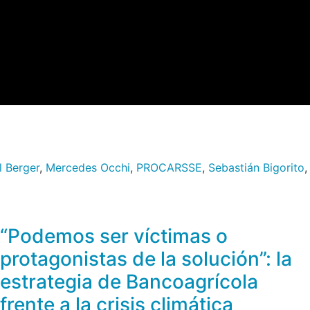
l Berger
,
Mercedes Occhi
,
PROCARSSE
,
Sebastián Bigorito
“Podemos ser víctimas o
protagonistas de la solución”: la
estrategia de Bancoagrícola
frente a la crisis climática