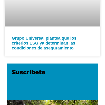
Grupo Universal plantea que los
criterios ESG ya determinan las
condiciones de aseguramiento