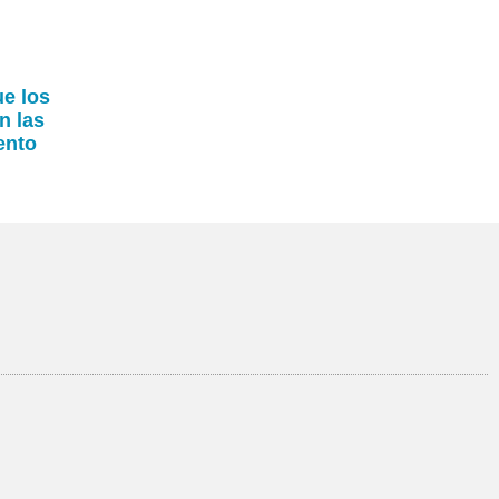
ue los
n las
ento