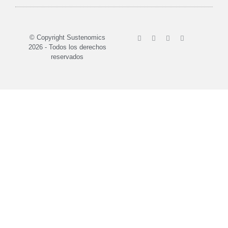
Sobre nosotros
© Copyright Sustenomics
2026 - Todos los derechos
reservados