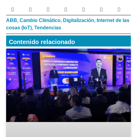
ABB
,
Cambio Climático
,
Digitalización
,
Internet de las
cosas (IoT)
,
Tendencias
Contenido relacionado