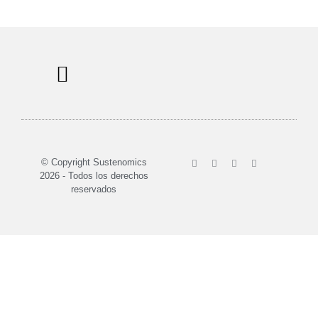
Sobre nosotros
© Copyright Sustenomics
2026 - Todos los derechos
reservados