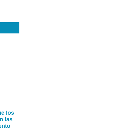
ue los
n las
ento