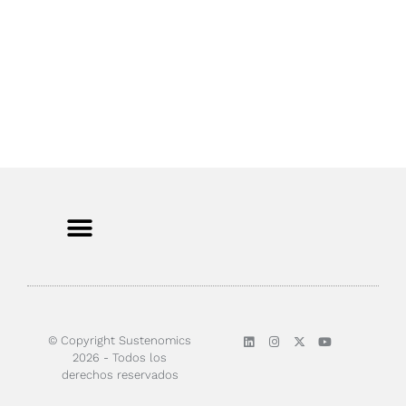
Sobre nosotros
© Copyright Sustenomics
2026 - Todos los
derechos reservados