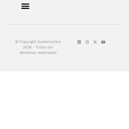
Sobre nosotros
© Copyright Sustenomics
2026 - Todos los
derechos reservados