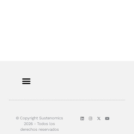
Sobre nosotros
© Copyright Sustenomics
2026 - Todos los
derechos reservados