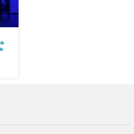
ea
ya