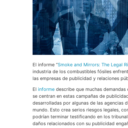
El informe “
Smoke and Mirrors: The Legal Ris
industria de los combustibles fósiles enfren
las empresas de publicidad y relaciones púb
El
informe
describe que muchas demandas cl
se centran en estas campañas de publicidad
desarrolladas por algunas de las agencias d
mundo. Esto crea serios riesgos legales, co
podrían terminar testificando en los tribuna
daños relacionados con su publicidad enga