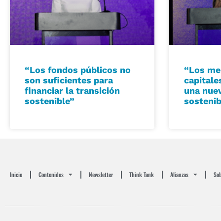
“Los fondos públicos no
“Los me
son suficientes para
capitale
financiar la transición
una nuev
sostenible”
sostenib
Inicio
Contenidos
Newsletter
Think Tank
Alianzas
Sob