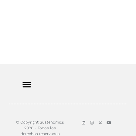
Sobre nosotros
© Copyright Sustenomics
2026 - Todos los
derechos reservados