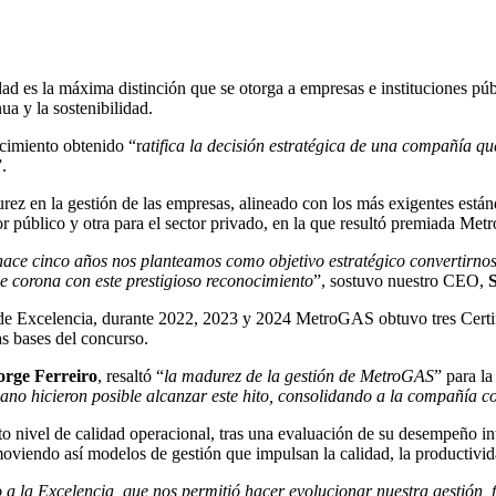
ad es la máxima distinción que se otorga a empresas e instituciones pú
ua y la sostenibilidad.
ocimiento obtenido “r
atifica la decisión estratégica de una compañía que
”.
urez en la gestión de las empresas, alineado con los más exigentes están
or público y otra para el sector privado, en la que resultó premiada Me
ce cinco años nos planteamos como objetivo estratégico convertirnos
e corona con este prestigioso reconocimiento
”, sostuvo nuestro CEO,
e Excelencia, durante 2022, 2023 y 2024 MetroGAS obtuvo tres Certifi
as bases del concurso.
orge Ferreiro
, resaltó “
la madurez de la gestión de MetroGAS
” para la
ano hicieron posible alcanzar este hito, consolidando a la compañía co
to nivel de calidad operacional, tras una evaluación de su desempeño i
moviendo así modelos de gestión que impulsan la calidad, la productivida
la Excelencia, que nos permitió hacer evolucionar nuestra gestión, f