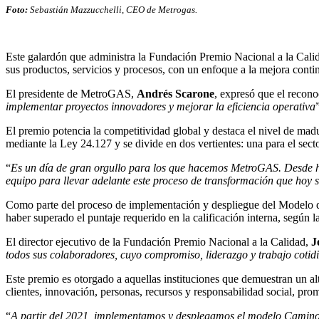
Foto:
Sebastián Mazzucchelli, CEO de Metrogas.
Este galardón que administra la Fundación Premio Nacional a la Calid
sus productos, servicios y procesos, con un enfoque a la mejora contin
El presidente de MetroGAS,
Andrés Scarone
, expresó que el recon
implementar proyectos innovadores y mejorar la eficiencia operativa
El premio potencia la competitividad global y destaca el nivel de mad
mediante la Ley 24.127 y se divide en dos vertientes: una para el sect
“
Es un día de gran orgullo para los que hacemos MetroGAS. Desde ha
equipo para llevar adelante este proceso de transformación que hoy s
Como parte del proceso de implementación y despliegue del Modelo d
haber superado el puntaje requerido en la calificación interna, según l
El director ejecutivo de la Fundación Premio Nacional a la Calidad,
J
todos sus colaboradores, cuyo compromiso, liderazgo y trabajo cotidi
Este premio es otorgado a aquellas instituciones que demuestran un al
clientes, innovación, personas, recursos y responsabilidad social, pro
“
A partir del 2021, implementamos y desplegamos el modelo Camino a 