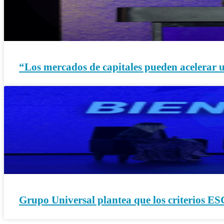
“Los mercados de capitales pueden acelerar 
Grupo Universal plantea que los criterios E