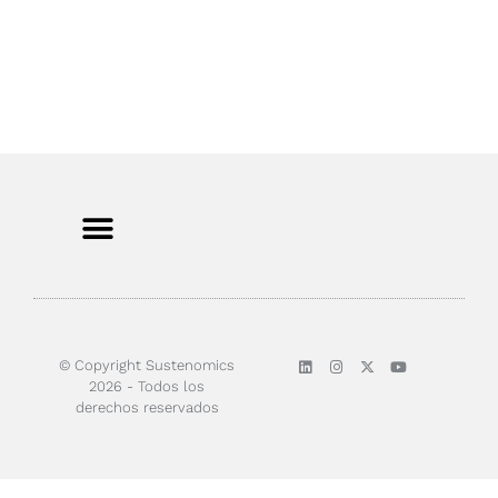
Sobre nosotros
© Copyright Sustenomics
2026 - Todos los
derechos reservados