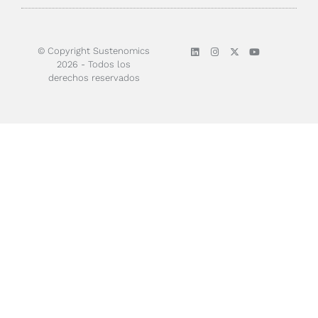
Sobre nosotros
© Copyright Sustenomics
2026 - Todos los
derechos reservados