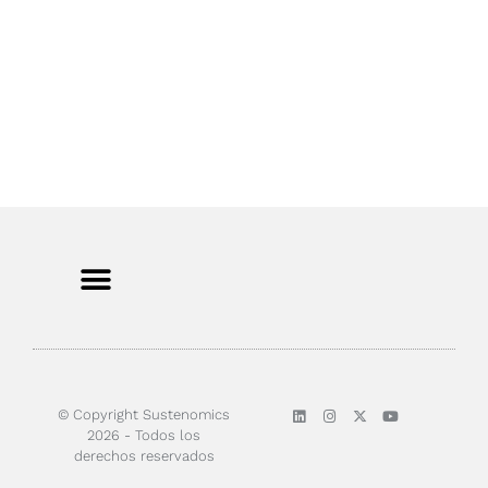
Sobre nosotros
© Copyright Sustenomics
2026 - Todos los
derechos reservados