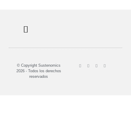
Sobre nosotros
© Copyright Sustenomics
2026 - Todos los derechos
reservados