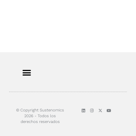
Sobre nosotros
© Copyright Sustenomics
2026 - Todos los
derechos reservados