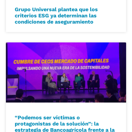
Grupo Universal plantea que los
criterios ESG ya determinan las
condiciones de aseguramiento
“Podemos ser víctimas o
protagonistas de la solución”: la
estrategia de Bancoagrícola frente a la