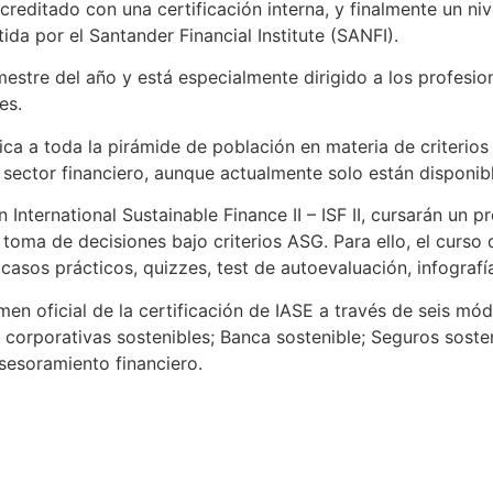
editado con una certificación interna, y finalmente un niv
rtida por el Santander Financial Institute (SANFI).
rimestre del año y está especialmente dirigido a los profes
es.
ica a toda la pirámide de población en materia de criterio
sector financiero, aunque actualmente solo están disponibles 
ón International Sustainable Finance II – ISF II, cursarán u
toma de decisiones bajo criterios ASG. Para ello, el curs
 casos prácticos, quizzes, test de autoevaluación, infogra
n oficial de la certificación de IASE a través de seis mó
s corporativas sostenibles; Banca sostenible; Seguros soste
asesoramiento financiero.