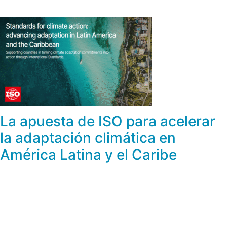
La apuesta de ISO para acelerar
la adaptación climática en
América Latina y el Caribe