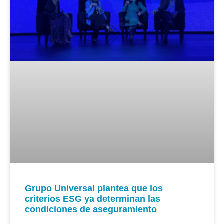
Grupo Universal plantea que los
criterios ESG ya determinan las
condiciones de aseguramiento