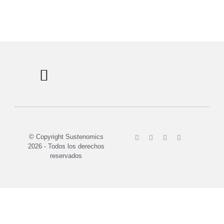
Sobre nosotros
© Copyright Sustenomics
2026 - Todos los derechos
reservados