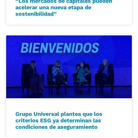
“Los mercados de capitales pueden
acelerar una nueva etapa de
sostenibilidad”
Grupo Universal plantea que los
criterios ESG ya determinan las
condiciones de aseguramiento