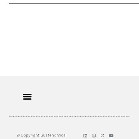
Sobre nosotros
© Copyright Sustenomics