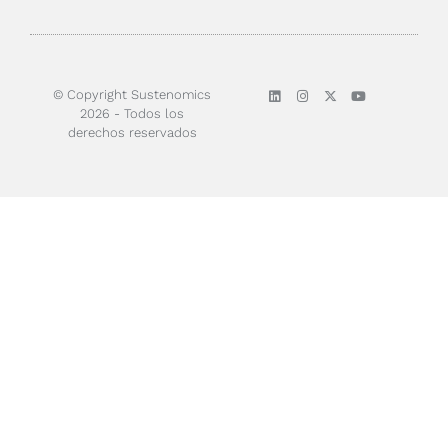
Sobre nosotros
© Copyright Sustenomics
2026 - Todos los
derechos reservados