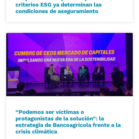
criterios ESG ya determinan las
condiciones de aseguramiento
“Podemos ser víctimas o
protagonistas de la solución”: la
estrategia de Bancoagrícola frente a la
crisis climática