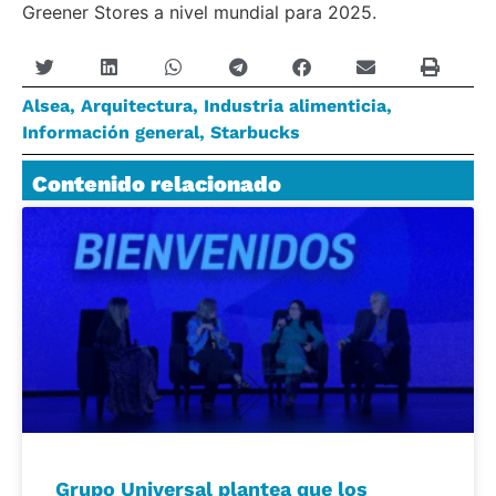
Greener Stores a nivel mundial para 2025.
Alsea
,
Arquitectura
,
Industria alimenticia
,
Información general
,
Starbucks
Contenido relacionado
Grupo Universal plantea que los