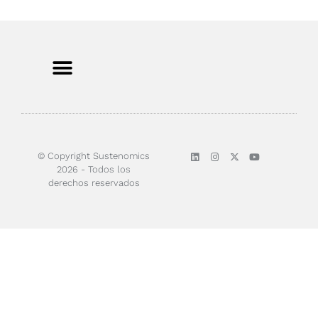
Sobre nosotros
© Copyright Sustenomics
2026 - Todos los
derechos reservados