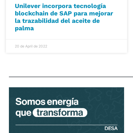
Unilever incorpora tecnología
blockchain de SAP para mejorar
la trazabilidad del aceite de
palma
20 de April de 2022