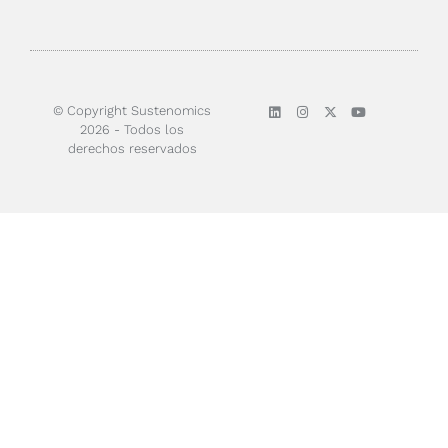
Sobre nosotros
© Copyright Sustenomics
2026 - Todos los
derechos reservados