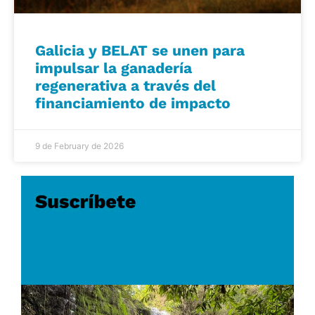
Galicia y BELAT se unen para
impulsar la ganadería
regenerativa a través del
financiamiento de impacto
9 de February de 2026