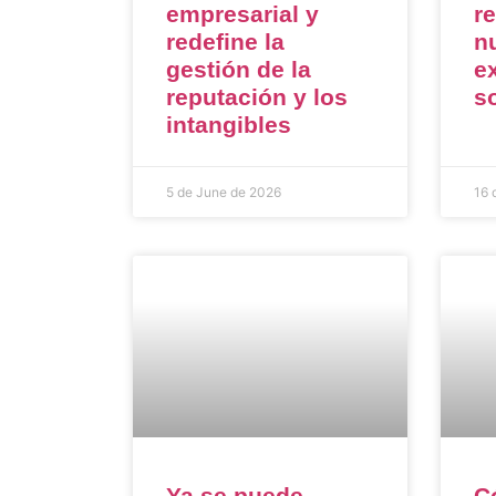
empresarial y
r
redefine la
n
gestión de la
e
reputación y los
s
intangibles
5 de June de 2026
16 
Ya se puede
C