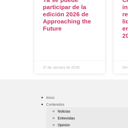
participar de la
i
edición 2026 de
r
Approaching the
l
Future
e
2
21 de January de 2026
29 
Inicio
Contenidos
Noticias
Entrevistas
Opinión