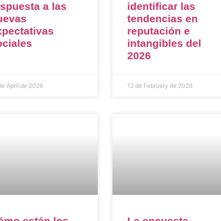
espuesta a las
identificar las
uevas
tendencias en
xpectativas
reputación e
ociales
intangibles del
2026
de April de 2026
12 de February de 2026
ómo están los
La encuesta