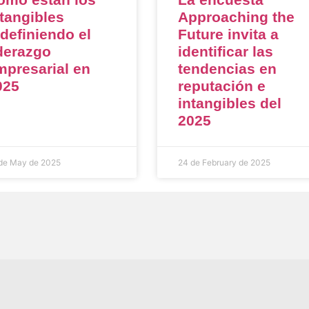
ntangibles
Approaching the
edefiniendo el
Future invita a
iderazgo
identificar las
mpresarial en
tendencias en
025
reputación e
intangibles del
2025
de May de 2025
24 de February de 2025