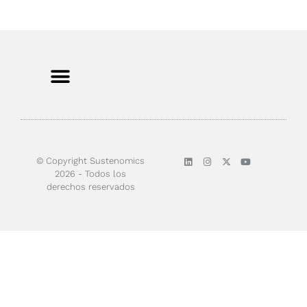
Sobre nosotros
© Copyright Sustenomics
2026 - Todos los
derechos reservados