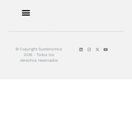
Sobre nosotros
© Copyright Sustenomics
2026 - Todos los
derechos reservados