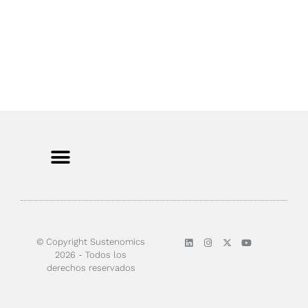
Sobre nosotros
© Copyright Sustenomics
2026 - Todos los
derechos reservados