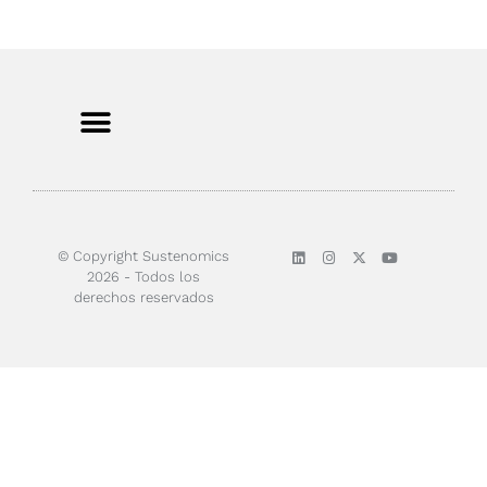
Sobre nosotros
© Copyright Sustenomics
2026 - Todos los
derechos reservados