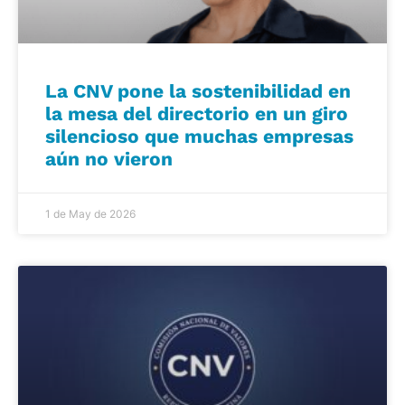
La CNV pone la sostenibilidad en
la mesa del directorio en un giro
silencioso que muchas empresas
aún no vieron
1 de May de 2026