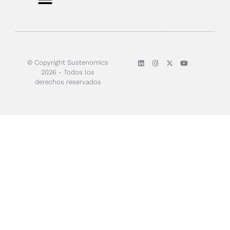
Sobre nosotros
© Copyright Sustenomics
2026 - Todos los
derechos reservados